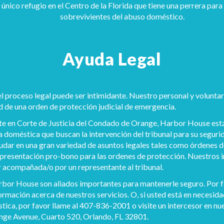
único refugio en el Centro de la Florida que tiene una perrera para
sobrevivientes del abuso doméstico.
Ayuda Legal
proceso legal puede ser intimidante. Nuestro personal y voluntar
d de una orden de protección judicial de emergencia.
e en Corte de Justicia del Condado de Orange, Harbor House está 
a doméstica que buscan la intervención del tribunal para su segur
udar en una gran variedad de asuntos legales tales como órdenes d
epresentación pro-bono para las ordenes de protección. Nuestros 
r acompañada/o por un representante al tribunal.
Harbor House son aliados importantes para mantenerle seguro. Por f
rmación acerca de nuestros servicios. O, si usted está en necesid
tica, por favor llame al 407-836-2001 o visite un intercesor en nues
nge Avenue, Cuarto 520, Orlando, FL 32801.