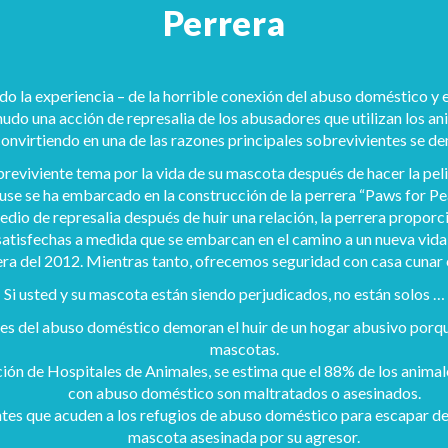
Perrera
o la experiencia – de la horrible conexión del abuso doméstico y e
udo una acción de represalia de los abusadores que utilizan los a
convirtiendo en una de las razones principales sobrevivientes se de
eviviente tema por la vida de su mascota después de hacer la peli
se se ha embarcado en la construcción de la perrera “Paws for Peac
io de represalia después de huir una relación, la perrera proporci
atisfechas a medida que se embarcan en el camino a un nueva vida
ra del 2012. Mientras tanto, ofrecemos seguridad con casa cunar c
Si usted y su mascota están siendo perjudicados, no están solos …
es del abuso doméstico demoran el huir de un hogar abusivo porqu
mascotas.
ión de Hospitales de Animales, se estima que el 88% de los anima
con abuso doméstico son maltratados o asesinados.
tes que acuden a los refugios de abuso doméstico para escapar de
mascota asesinada por su agresor.