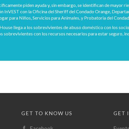
cíficamente piden ayuda y, sin embargo, se identifican de mayor ri
 InVEST con la Oficina del Sheriff del Condado Orange, Departa
Hogar para Niños, Servicios para Animales, y Probatoria del Conda
House llega a los sobrevivientes de abuso doméstico con los socio
los sobrevivientes con los recursos necesarios para estar seguro, i
GET TO KNOW US
GET 
Facebook
Event