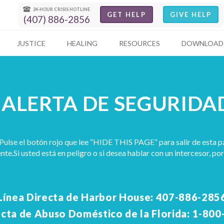
24-HOUR CRISIS HOTLINE
GET HELP
GIVE HELP
(407) 886-2856
JUSTICE
HEALING
RESOURCES
DOWNLOAD 
ALERTA DE SEGURIDA
Pulse el botón rojo que lee “HIDE THIS PAGE” para salir de esta p
te.Si usted está en peligro o si desea hablar con un intercesor, por
Línea Directa de Harbor House: 407-886-285
ecta de Abuso Doméstico de la Florida: 1-80