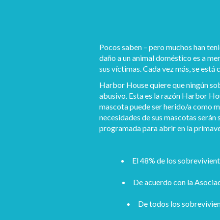
Pocos saben – pero muchos han tenid
daño a un animal doméstico es a men
sus víctimas. Cada vez más, se está 
Harbor House quiere que ningún sobr
abusivo. Esta es la razón Harbor Hou
mascota puede ser herido/a como med
necesidades de sus mascotas serán s
programada para abrir en la primave
El 48% de los sobrevivient
De acuerdo con la Asociac
De todos los sobrevivien